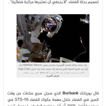
تصميم بدلة الفضاء: "لا ينبغي أن نعتبرها مركبة فضائية" .
رائد فضاء وكالة الفضاء الأوروبية ماتياس مورير Matthias Maurer كما
رأينا من كاميرا الخوذة التي ارتداها رائد فضاء ناسا راجا شاري Raja Chari
أثناء سيره في الفضاء في 23 مارس/ آذار 2022، كان مورير وشاري
عرض المزيد
يستخدمان بدلات الفضاء خارج المركبة. (حقوق الصورة: تلفزيون ناسا)
قال بوربانك
Burbank
الذي سجل سبع ساعات من وقت
السير في الفضاء خلال مهمة مكوك الفضاء STS-115 في