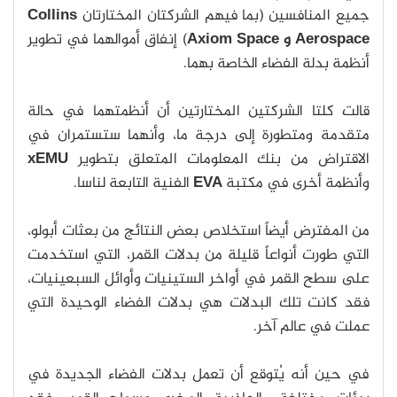
جميع المنافسين (بما فيهم الشركتان المختارتان
Collins
Aerospace و Axiom Space
) إنفاق أموالهما في تطوير
أنظمة بدلة الفضاء الخاصة بهما.
قالت كلتا الشركتين المختارتين أن أنظمتهما في حالة
متقدمة ومتطورة إلى درجة ما، وأنهما ستستمران في
الاقتراض من بنك المعلومات المتعلق بتطوير
xEMU
وأنظمة أخرى في مكتبة
EVA
الفنية التابعة لناسا.
من المفترض أيضاً استخلاص بعض النتائج من بعثات أبولو،
التي طورت أنواعاً قليلة من بدلات القمر، التي استخدمت
على سطح القمر في أواخر الستينيات وأوائل السبعينيات،
فقد كانت تلك البدلات هي بدلات الفضاء الوحيدة التي
عملت في عالم آخر.
في حين أنه يُتوقع أن تعمل بدلات الفضاء الجديدة في