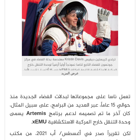
ترتدي كريستين ديفيس Kristin Davis مهندسة بدلة الفضاء في مركز
جونسون للفضاء التابع لناسا نموذجاً أولياً أرضياً لوحدة التنقل خارج
المركبة الاستكشافية التابعة للوكالة (xEMU) في 15 أكتوبر/ تشرين الأول
عرض المزيد
2019، في مقر ناسا في واشنطن. (حقوق الصورة: NASA / Joel
Kowsky)
تعمل ناسا على مجموعاتها لبدلات الفضاء الجديدة منذ
حوالي 15 عاماً، عبر العديد من البرامج، على سبيل المثال،
كان آخر ما تم تصميمه لدعم برنامج
Artemis
يسمى
وحدة التنقل خارج المركبة الاستكشافية
xEMU
.
لكن تقريراً صدر في أغسطس/ أب 2021، من مكتب