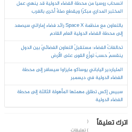
انسحاب روسيا من محطة الفضاء الدولية قد ينهي عمل
المختبر المداري مبكرًا ويقطع صلةً أخرى بالغرب
بالتعاون مع منظمة Space X رائد فضاء إماراتي سيصعد
إلى محطة الفضاء الدولية العام القادم
تحالفاتُ الفضاء: مستقبلُ التعاونِ الفضائيّ بين الدولِ
ينقسمُ حسبَ توزُّعِ القوى على الأرض
الملياردير الياباني يوساكو مايزاوا سيسافر إلى محطة
الفضاء الدولية في ديسمبر
سبيس إكس تطلق مهمتها المأهولة الثالثة إلى محطة
الفضاء الدولية
اترك تعليقاً
(
) تعليقات