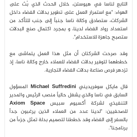
التابع لناسا في هيوستن، خلال الحدث الذي بُث على
الهواء: "مع استمرار العمل على تطوير بدلات الفضاء داخل
الشركات، ستصادق وكالة ناسا جنباً إلى جنب للتأكد من
استعداد رواد الفضاء لدينا، و بمجرد اكتمال صنع البدلات
ستصبح جاهزة للاستخدام".
وقد صرحت الشركتان أن مثل هذا العمل يتماشى مع
خططهما لتوفير بدلات الفضاء للعملاء خارج وكالة ناسا، إذ
تزدهر فرص صناعة بدلات الفضاء التجارية.
قال مايكل سوفريديني
Michael Suffredini
المسؤول
السابق في ناسا والذي يشغل حالياً منصب الرئيس والمدير
التنفيذي لشركة أكسيوم سبيس
Axiom Space
للصحفيين: "لدينا عدد من العملاء الذين يرغبون جداً
بالسفر إلى الفضاء وقد خططنا لتصميم بدلة تمثل جزءاً من
برنامجنا".