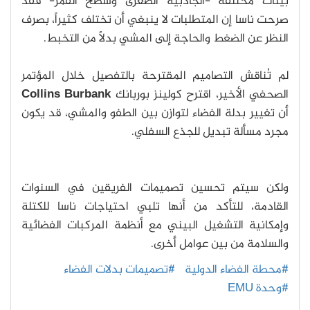
بيئات مختلفة -الجاذبية الصغرى وسطح القمر- فقد
صرحت ناسا إن المتطلبات لا ينبغي أن تختلف كثيراً، بصرف
النظر عن الضغط والحاجة إلى المشي بدلاً من التخبط.
لم تُناقش التصاميم المقترحة بالتفصيل خلال المؤتمر
الصحفي الأخير، اقترح كولينز بوربانك
Collins Burbank
أن تغيير بدلة الفضاء لتوازن بين الطفو والمشي، قد يكون
مجرد مسألة تبديل للجذع السفلي.
ولكن سيتم تحسين تصميمات الفريقين في السنوات
القادمة، للتأكد من أنها تلبي احتياجات ناسا للكتلة
وإمكانية التشغيل البيني مع أنظمة المركبات الفضائية
والسلامة من بين عوامل أخرى.
#محطة الفضاء الدولية
#تصميمات بدلات الفضاء
#وحدة EMU