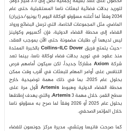
الحصول على عقد بقيمة إجمالية تصل إلى 3.5 مليار دولار،
لتوريد بدلات فضائية لبعثات ناسا المستقبلية حتى عام
2034 وفقاً لما أعلنه مسؤولو الوكالة اليوم (1 يونيو/حزيران)
الماضي، مثل المجموعات الخاصة، التي ترسل البضائع ورواد
الفضاء إلى محطة الفضاء الدولية، فإن أكسيوم وكولينز
ليس لديهما أي طلبات مضمونة حتى الآن بموجب العقد،
-حيث يتمتع فريق
Collins-ILC Dover
بالخبرة الممتدة
منذ عقود في توريد بدلات فضاء لوكالة ناسا، بينما تعد
شركة
Axiom
مشاركاً جديداً، لكن سيكون أمامهم فرص
التنافس على أوامر المهام للبعثات في أقرب وقت ممكن
بحلول عام 2025، بما في ذلك مهمة توضيحية خارج
محطة الفضاء الدولية وهبوط
Artemis
لأول مرة على
سطح القمر، خلال مهمة
Artemis
3، والتي يهدف إطلاقها
بحلول عام 2025 أو 2026 وفقاً لما صرح به مسؤولو ناسا
خلال المؤتمر الصحفي.
كما صرحت فانيسا ويتشي، مديرة مركز جونسون للفضاء