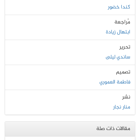
كندا خضور
مُراجعة
ابتهال زيادة
تحرير
ساندي ليلى
تصميم
فاطمة العموري
نشر
منار نجار
مقالات ذات صلة