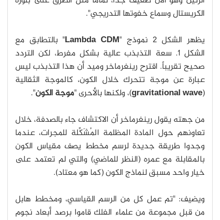
الرنين وهو الآن ضعيف جداً، تماماً مثل الطرق على بلورة
الكريستال وسماع خفوتها التدريجي".
يظهر الشكل 2 نموذج "
Lambda CDM
" بالتطابق مع
الشكل 1. سعة التذبذب عالية بشكل مفرط، لكن التردد
صحيح تقريباً. اقترح رينغرماخر وميد أن هذا التذبذب ليس
عبارة عن موجة تتحرك خلال الكون، كالموجة الثقالية
(
gravitational wave
)، ولكنها بالأحرى "
موجة الكون
".
من جهته يقول رينغرماخر أن الاكتشاف جاء بالصدفة، خلال
تعاونهم حول المادة المظلمة المُشَكِّلة للمجرات، عندما
وجدوا طريقة جديدة لرسم مخطط يصف مقياس الكون
بالمقابلة مع عمره (النظر للماضي) والتي لم تعتمد على
خيار واحد مسبق لنماذج الكون (كما هو معتاد).
ويضيف: "تم عمل كل من الرسم القياسي، ومخطط هابل
من قبل مجموعة من علماء الفلك قاموا برصد أبعاد نجوم