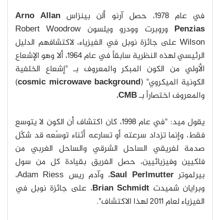
في عام 1978، حصل آرنو ألن بينزاس
Arno Allan
Penzias
وروبرت وودرو ويلسون Robert Woodrow
Wilson على جائزة نوبل في الفيزياء، لاكتشافهم الدليل
الرئيسي لهذه النظرية سابقاً في عام 1964، ألا وهو الإشعاع
الأولي من الكون المبكر والمعروف بـ "إشعاع الخلفية
الكونية الميكروي" (
cosmic microwave background
)
والمعروف اختصاراً بـ
CMB.
يقول ميد: "في عام 1998، كان اكتشاف أن الكون لا يتوسع
فقط، وإنما تزداد سرعته أو تسارعه أثناء توسّعه قد شكّل
صدمة لفريقي الساحل الشرقي والساحل الغربي من
فلكيين وفيزيائيين، حصل الفريق بقيادة كل من سول
بيرلموتر
Saul Perlmutter
، وآدم ريس Adam Riess،
وبرايان شميدت
Brian Schmidt
، على جائزة نوبل في
الفيزياء لعام 2011 لهذا الاكتشاف".