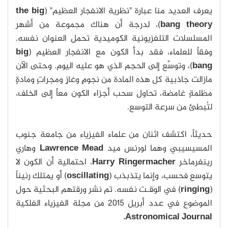
يعرف العديد منا عبارة "نظرية الانفجار العظيم" (
the big
bang theory
)، لدرجة أن هناك مجموعة من أشهر
المسلسلات التلفزيونية الكوميدية تحمل العنوان نفسه.
وفقاً للعلماء، فقد بدأ الكون مع الانفجار العظيم (
big
bang
)، وتوسَّع إلى الحجم الذي هو عليه اليوم. وحتى الآن
مازالت جاذبية كل هذه المادة من نجومٍ وغازٍ ومجراتٍ ومادةٍ
مظلمةٍ غامضة، تحاول سحب أجزاء الكون معاً إلى الخلف،
لتُبطئ من سرعة التوسع.
حديثاً، اكتشف اثنان من علماء الفيزياء من جامعة جنوب
المسيسيبي وهما لورنس ميد
Lawrence Mead
وهاري
رينغرماخر
Harry Ringermacher
، احتمالية أن الكون لا
يتوسع فحسب، وإنما يتذبذب (
oscillating
) أو يمتلك رنيناً
(
ringing
) في الوقـت نفسه. تم نشر ورقتهم البحثية حول
الموضوع في عدد أبريل 2015 من مجلة الفيزياء الفلكية
Astronomical Journal.