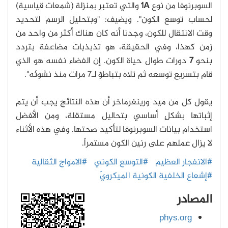
السوبرنوفا من نوع
1A
والتي تعتبر بمنزلة (شمعات قياسية)
لحساب توسع الكون". ويضيف: "وبتحليل الرسم لتحديد
وقت الانتقال للكون، وجدنا أنه كان هناك أكثر من واحد من
زمن كهذا، وفي الحقيقة، هو تذبذبات مضاعفة بتردد
بنحو
7
دورات طوال حياة الكون. إن الفضاء نفسه هو الذي
قام بتسريع توسعه ثم تلاه بتباطؤ لـ7 مرات منذ نشوئه".
يقول كل من ميد ورينغرماخر أن هذه النتائج يجب أن يتم
إثباتها بشكلٍ أساسي بتحاليل مستقلة، ومن الأفضل
استخدام بيانات السوبرنوفا لتأكيد صحتها. وفي هذه الأثناء
لا يزال عملهم على رنين الكون مستمراً.
#الانفجار العظيم
#التوسع الكوني
#الامواج الثقالية
#إشعاع الخلفية الكونية الميكرويّ
المصادر
phys.org