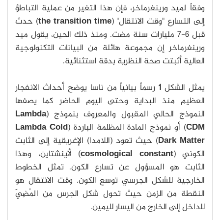
وفقاً لميد ورينغرماخر، فإن هذا التغير من عملية التباطؤ
إلى التسارع "وقت الانتقال" (
the transition time
) حدث
قبل 6-7 مليارات سنة مضت. ومنذ ذلك الحين، يقول ميد
ورينغرماخر إن مجموعة هائلة من البيانات التكنولوجية
العالية أثبتت صحة النظرية بدقة استثنائية.
يمثل الشكل
1
رسماً بيانياً من ناسا يوضح أحداث الانفجار
العظيم منذ البداية وحتى اليوم الحاضر كما يصفها
النموذج الحالي المقبول والمعروف بنموذج (
Lambda
CDM
) أو نموذج المادة المظلمة الباردة (
Lambda Cold
Dark Matter
) حيث تعود (اللامدا) الإغريقية إلى الثابت
الكوني (
cosmological constant
) لأينشتاين، وهذا
الثابت هو المسؤول عن تسارع الكون. تمثل الخطوط
الخارجية للشكل الجرسي توسع الكون. وقت الانتقال هو
النقطة من الزمن حيث تحول شكل الجرس من المُضِيّ
للداخل إلى الخارج من اليسار لليمين.