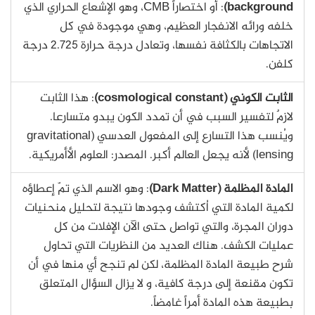
background)
: أو اختصاراً CMB، وهو الإشعاع الحراري الذي
خلفه ورائه الانفجار العظيم، وهي موجودة في كل
الاتجاهات بالكثافة نفسها، وتعادل درجة حرارة 2.725 درجة
كلفن.
الثابت الكوني (cosmological constant)
: هذا الثابت
لازمٌ لتفسير السبب في أن تمدد الكون يبدو متسارعا.
ويُنسب هذا التسارع إلى المفعول العدسي (gravitational
lensing) لأنه يجعل العالم أكبر. المصدر: العلوم الأأمريكية.
المادة المظلمة (Dark Matter)
: وهو الاسم الذي تمّ إعطاؤه
لكمية المادة التي اُكتشف وجودها نتيجة لتحليل منحنيات
دوران المجرة، والتي تواصل حتى الآن الإفلات من كل
عمليات الكشف. هناك العديد من النظريات التي تحاول
شرح طبيعة المادة المظلمة، لكن لم تنجح أي منها في أن
تكون مقنعة إلى درجة كافية، و لا يزال السؤال المتعلق
بطبيعة هذه المادة أمراً غامضاً.