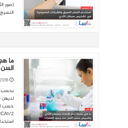
(صور ال
النسيج 
ما هي
السن ع
2018
حسب الس
استخدا