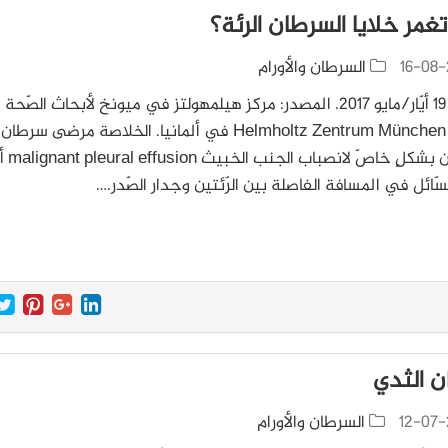
غمر خلايا السرطان الرئة؟
16-08-
السرطان والأورام
التّاريخ: ١٩ أيّار/مايو 2017. المصدر: مركز هيلمهولتز في ميونخ لأبحاث الصّحة
البيئيّة Helmholtz Zentrum München في ألمانيا. الخلاصة مرضى سرطا
معرَّضون بشكلٍ خاصّ لانصباب الج
سّائل في المسافة الفاصلة بين الرّئتين وجدار الصّدر.…
 الثدي
12-07-
السرطان والأورام