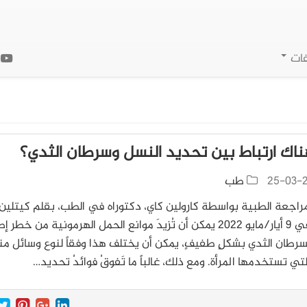
فات
ا
اك ارتباط بين تحديد النسل وسرطان الثدي؟
25-03-
طب
راجعة الطبية بواسطة كارولين كاي، دكتوراه في الطب، بقلم كيتلين
جينج في 9 أيار/مايو 2022 يمكن أن تُزيدَ موانع الحمل الهرمونية من خطر 
بسرطان الثدي بشكلٍ طفيفٍ، يمكن أن يختلف هذا وفقاً لنوع وسائل من
تي تستخدمها المرأة. ومع ذلك، غالباً ما تَفوقُ فوائدُ تحديد…