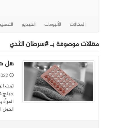
المقالات
الألبومات
الفيديو
التصني
مقالات موصوفة بـ #سرطان الثدي
هل هن
2022
تمت الم
المرأة 
الحمل ال