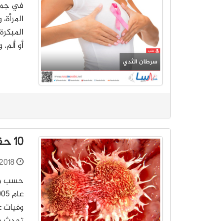
في جميع
المرأة، 
المبكرة
أو ألم، ويعاني فقط 5
10 حقائق عن السرطان
2018