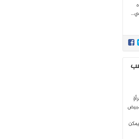
ه
هي…
سب
أجرى باحثون تحليلًا تضمن 10000 امرأةٍ
 والمبيض
يمكن