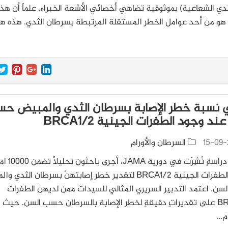
ثدي الشعاعية) بموثوقية تضاهي أخصائي الأشعة الخبراء، علماً أن هذ
هو من أحد عوامل الخطر المستقلة المرتبطة بسرطان الثدي. هذه 
 نسبة خطر الإصابة بسرطان الثدي والمبيض ح
ند وجود الطفرات الجينية BRCA1/2
15-09-
السرطان والأورام
بحسب دراسةٍ نُشِرَت في دورية JAMA، 
لديهن الطفرات الجينية BRCA1/2 لتقدير خطر إصابتهنّ بسرطان الثدي
ن. اعتمد التدبير السريري المثالي للسيدات ممن لديهن الطفرات
BRCA1/2 على تقديراتٍ دقيقةٍ لخطر الإصابة بالسرطان حسب السن. حيث 
م…