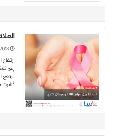
العلا
2018
ارتفاع ا
إلى ثلا
يرتفع ا
نُشرت في