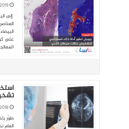
2019
إلى الي
العناصر
البيضاء
على كون
المعالج
استخد
تشخي
2018
العام نظ