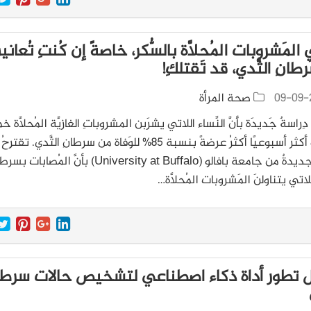
المَشروبات المُحلَّاة بالسُّكر، خاصةً إن كُنتِ تُعانين
طانِ الثَّدي، قد تَقتلكِ!
09-09-
صحة المرأة
راسةٌ جَديدَة بأنَّ النِّساء اللاتي يشرَبن المشروباتِ الغازيَّة المُحلَّاة
مراتٍ أو أكثر أسبوعيًا أكثرُ عرضةً بنسبة 85% للوَفاة من سرطانِ الثَّدي. تقترِحُ
دراسةٌ جديدةٌ من جامعة بافالو (University at Buffalo) بأنَّ المُصابات
للاتي يتناولنَ المَشروبات المُحلَّاة…
تطور أداة ذكاء اصطناعي لتشخيص حالات سرط