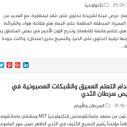
25-01-
تكنولوجيا
سار: عرض عينة لشريحة تحتوي على عُقد ليمفاوية، مع العديد من
 المميزة: المنطقة المظلمة على اليسار هي فقاعة هواء، والشرائط
 هي عناصر فاصلة (قاطعة)، وتدرج اللون الأحمر في بعض المناطق ي
ها نزفية (تحتوي على الدم)، والنسيج نخري (متحلل)، وكانت جودة
ة…
ام التعلم العميق والشبكات العصبونية في
ص سرطان الثدي
31-10-
السرطان والأورام
طوّر باحثون من معهد ماساتشوستس للتكنولوجيا MIT ومشفى 
اماً مؤتمتاً يُقيّم النسيج الكثيف في الثدي الظاهر ضمن صور الماموغر