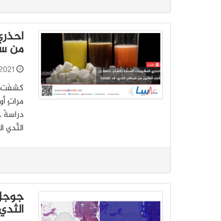
احذري 
من سَر
2021
كشفَت دِ
الثَّدي ا
جوجل 
الثدي