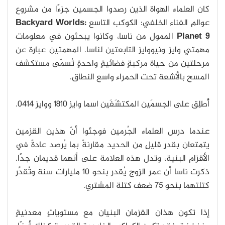
كان العلماء الهواة الذين رصدوا الجسمين جزءًا من مشروع
عوالم الفناء الخلفي: الكوكب التاسع
Backyard Worlds:
Planet 9
الممول من ناسا، وكانوا يبحثون في معلومات
مهمتي وايز ونيووايز التابعتين لناسا. المهمتين عبارة عن
مرحلتين من حياة مركبةٍ فضائيةٍ واحدةٍ تُسمّى مستكشف
المسح بالأشعة تحت الحمراء واسع النطاق.
أُطلِق على الجسمَين المكتشَفَين اسما وايز 1810 ووايز 0414.
عندما درس العلماء الجُرمين فوجئوا أنّ هذين القزمين
يتمتعان بقدرٍ قليلٍ من الحديد مقارنةً بما يُرصد عادةً في
الأقزام البنية، وتدل هذه العلامة على أنهما قديمان جدًا.
ذكرت ناسا أن عمر الزوج يُقدر بنحو 10 مليارات سنة وتُقدَّر
كتلتهما بنحو 75 ضعف كتلة المشتري.
إذا تكون هذان القزمان البنيان مع مستوياتٍ معدنيةٍ