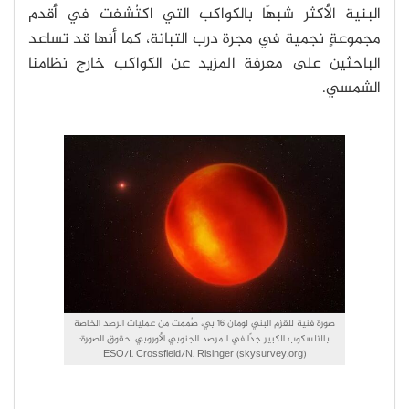
البنية الأكثر شبهًا بالكواكب التي اكتُشفت في أقدم
مجموعةٍ نجمية في مجرة درب التبانة، كما أنها قد تساعد
الباحثين على معرفة المزيد عن الكواكب خارج نظامنا
الشمسي.
صورة فنية للقزم البني لومان 16 بي، صُممت من عمليات الرصد الخاصة
بالتلسكوب الكبير جدًا في المرصد الجنوبي الأوروبي. حقوق الصورة:
ESO/I. Crossfield/N. Risinger (skysurvey.org)