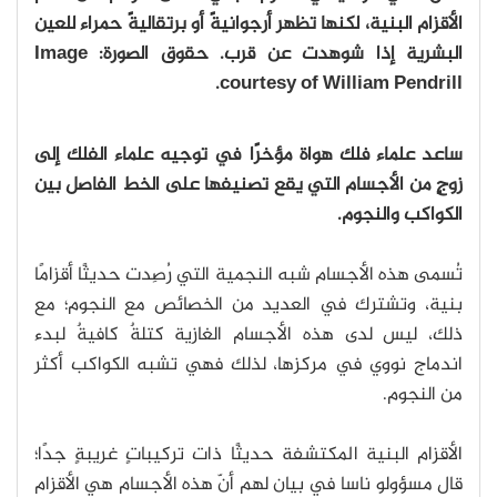
الأقزام البنية، لكنها تظهر أرجوانيةً أو برتقاليةً حمراء للعين
البشرية إذا شوهدت عن قرب. حقوق الصورة: Image
courtesy of William Pendrill.
ساعد علماء فلك هواة مؤخرًا في توجيه علماء الفلك إلى
زوجٍ من الأجسام التي يقع تصنيفها على الخط الفاصل بين
الكواكب والنجوم.
تُسمى هذه الأجسام شبه النجمية التي رُصِدت حديثًا أقزامًا
بنية، وتشترك في العديد من الخصائص مع النجوم؛ مع
ذلك، ليس لدى هذه الأجسام الغازية كتلةٌ كافيةٌ لبدء
اندماج نووي في مركزها، لذلك فهي تشبه الكواكب أكثر
من النجوم.
الأقزام البنية المكتشفة حديثًا ذات تركيباتٍ غريبةٍ جدًا؛
قال مسؤولو ناسا في بيان لهم أنّ هذه الأجسام هي الأقزام