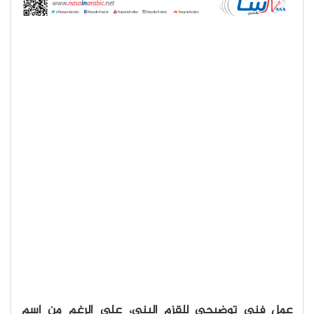
عمل فني توضيحي للقزم البني، على الرغم من اسم