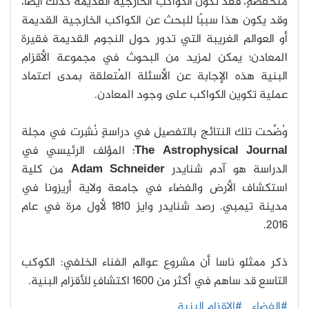
منخفضةٍ، فقد تكون الكواكب الخارجية القديمة كذلك أيضًا،
وقد يكون هذا سببًا للبحث عن الكواكب الخارجية القديمة
أو العوالم الغريبة التي تدور حول النجوم القديمة فقيرة
المعادن؛ يمكن لمزيد من البحوث في مجموعة الأقزام
البنية هذه الإجابة عن الأسئلة المُتعلقة بمدى اعتماد
عملية تكوين الكواكب على وجود المعادن.
وُضِّحت تلك النتائج بالتفصيل في دراسةٍ نُشِرت في مجلة
The Astrophysical Journal
؛ المؤلف الرئيسي في
الدراسة هو آدم شنايدر
Adam Schneider
من كلية
استكشاف الأرض والفضاء في جامعة ولاية أريزونا في
مدينة تيمبي. رصد شنايدر وايز 1810 لأول مرة في عام
2016.
ذكر ممثلو ناسا أن مشروع عوالم الفناء الخلفي: الكوكب
التاسع قد ساهم في أكثر من 1600 اكتشافٍ للأقزام البنية.
#الفضاء
#الاقزام البنية