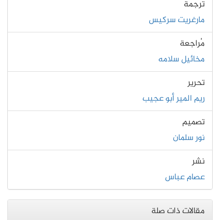
ترجمة
مارغريت سركيس
مُراجعة
مخائيل سلامه
تحرير
ريم المير أبو عجيب
تصميم
نور سلمان
نشر
عصام عباس
مقالات ذات صلة