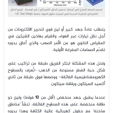
تصميم الصمام المفرغ (في اليسار)، تحسين الحقل الكهربائي ( في الوسط) ، توزيع الحقل
الكهربائي للتركيبة الجديدة (في اليمين) حقوق الصورة: جامعة UC San Diego
يتطلب عادةً جهد كبير أو ليزر قوي لتحرير الالكترونات من
أجل نقل تيارات عبر الهواء، والقيام بهاذين الشيئين في
المقياس النانوي هو من الأمر الصعب والذي أعاق بدوره
تقدّم الصمامات المفرغة الأولية.
ولحل هذه المشكلة ابتكر الفريق طبقة من تراكيب على
شكل حبة الفطر مصنوعة من الذهب -تُّعرف بالسطوح
الكهرومغناطيسية الفائقة- ووضعها فوق طبقة من ثاني
أكسيد السيلكون ورقاقة سيلكون.
عندما يطبق جهد منخفض (أقل من
10
فولط) وليزر ذو
طاقة منخفضة على هذه السطوح الفائقة، تنشأ 'مناطق
ساخنة' مع حقول كهربائية عالية الكثافة وهذا بدوره