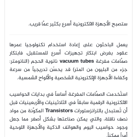
ستصبح الأجهزة الالكترونية أسرع بكثير عمَّا قريب.
يعمل الباحثون على إعادة استخدام تكنولوجيا عمرها
عقود بغرض ابتكار تجهيزات أسرع للمستقبل، فابتكار
صمَّامات مفرغة
vacuum tubes
نانوية الحجم (النانومتر:
جزء من البليون من المتر) قد يحسّن تدريجياً من سرعة
وكفاءة الأجهزة الإلكترونية الشخصية والألواح الشمسية.
استُخدمت الصمَّامات المفرغة أساساً في بدايات الحواسيب
الالكترونية الرقمية سابقاً في الثلاثينيات والأربعينيات قبل
أن تُستبدل بالترانزستورات
Transistors
المكوَّنة من مواد
نصف ناقلة، والتي يمكن صناعتها بشكل أصغر مما جعل
وجود حواسيب اليوم والهواتف الذكية والأجهزة اللوحية
أمراً ممكناً.