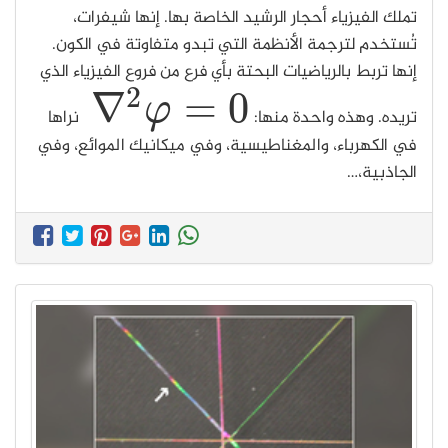
تملك الفيزياء أحجار الرشيد الخاصة بها. إنها شيفرات،
تُستخدم لترجمة الأنظمة التي تبدو متفاوتة في الكون.
إنها تربط بالرياضيات البحتة بأي فرع من فروع الفيزياء الذي
2
∇
=
0
φ
تريده. وهذه واحدة منها:
نراها
∇
2
φ
=
0
في الكهرباء، والمغناطيسية، وفي ميكانيك الموائع، وفي
الجاذبية،…