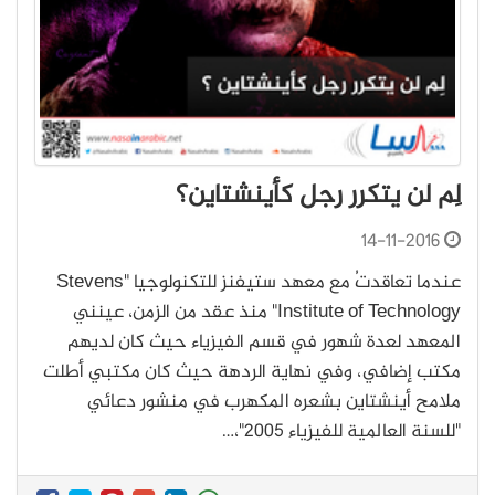
لِم لن يتكرر رجل كأينشتاين؟
14-11-2016
عندما تعاقدتُ مع معهد ستيفنز للتكنولوجيا "Stevens
Institute of Technology" منذ عقد من الزمن، عينني
المعهد لعدة شهور في قسم الفيزياء حيث كان لديهم
مكتب إضافي، وفي نهاية الردهة حيث كان مكتبي أطلت
ملامح أينشتاين بشعره المكهرب في منشور دعائي
"للسنة العالمية للفيزياء 2005"،…