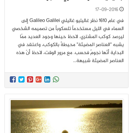
17-09-2016
في عام 1610 نظر غاليليو غاليلي Galileo Galilei إلى
السماء في الليل مستخدماً تلسكوباً من تصميمه الشخصي
ليرصد كوكب المشتري. لاحظ حينها وجود العديد ممّا
يشبه "العناصر المضيئة" محيطةً بالكوكب، واعتقد في
البداية أنّها نجومٌ فحسب. مع مرور الوقت، لاحظ أنّ هذه
العناصر المضيئة شبيهة…