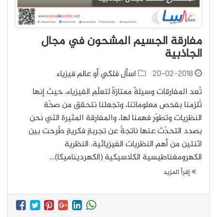
مفارقة الجسيم المشحون في مجال
الجاذبية
20-02-2018
اسأل فلكي أو عالم فيزياء
تُعد المفارقات وسيلةً ممتازةً لتعلّم الفيزياء، حيث إنها
تُلزِمنا بفحص معلوماتنا، وتجعلنا نتحقق من صحّة
النظريات وتطوّر فهمنا لها، والمفارقة المثيرة التي نحن
بصدد التحدّث عنها ناتجةٌ عن تجربةٍ فكريةٍ طُرحت بين
اثنتين من أهم النظريات الفيزيائية. النظرية
الكهرومغناطيسية الكلاسيكية (الكهرديناميكا)…
إقرأ المزيد