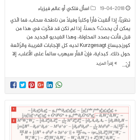
19-04-2018
اسأل فلكي أو عالم فيزياء
نظريّاً، إذا ألقيتَ فأراً وكلباً وفيلاً من ناطحة سحاب، فما الّذي
يمكن أن يحدث؟ حسناً، إذا لم تكن قد فكّرت في هذا من
قبل فأنت بصدد المحاولة، وهذا الفيديو الجديد من
كورزجيساغ Kurzgesagt لديه كل الإجابات الغريبة والرّائعة
حول ذلك. كبداية، فإنّ الفأر سيهرب سالماً على الأغلب، إلا
إقرأ المزيد
أنّ…