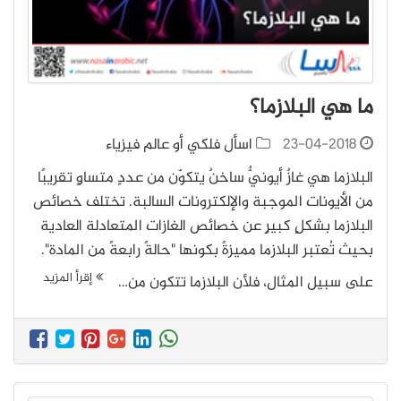
ما هي البلازما؟
23-04-2018
اسأل فلكي أو عالم فيزياء
البلازما هي غازٌ أيونيٌّ ساخنٌ يتكوّن من عددٍ متساوٍ تقريبًا
من الأيونات الموجبة والإلكترونات السالبة. تختلف خصائص
البلازما بشكلٍ كبيرٍ عن خصائص الغازات المتعادلة العادية
بحيث تُعتبر البلازما مميزةً بكونها "حالةً رابعةً من المادة".
إقرأ المزيد
على سبيل المثال، فلأن البلازما تتكون من…