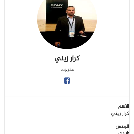
كرار زيني
مترجم
الاسم
كرار زيني
الجنس