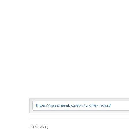
https://nasainarabic.net/r/profile/moaztl
(
) تعليقات