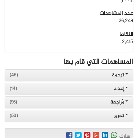
ذكر
عدد المشاهدات
36,249
النقاط
2,415
المساهمات التي قام بها
ترجمة
(45)
إعداد
(14)
مُراجعة
(96)
تحرير
(50)
شارك