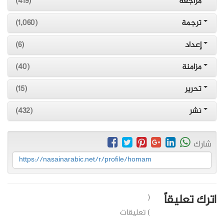
مُراجعة
(419)
ترجمة
(1,060)
إعداد
(6)
مزامنة
(40)
تحرير
(15)
نشر
(432)
شارك
https://nasainarabic.net/r/profile/homam
اترك تعليقاً
(
) تعليقات