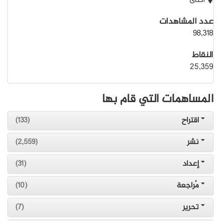
أنثى
عدد المشاهدات
98,318
النقاط
25,359
المساهمات التي قام بها
اقتراح
(133)
نشر
(2,559)
إعداد
(31)
مُراجعة
(10)
تحرير
(7)